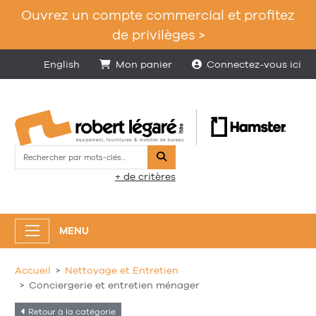
Ouvrez un compte commercial et profitez
de privilèges >
English
Mon panier
Connectez-vous ici
Rechercher
+ de critères
MENU
Accueil
Nettoyage et Entretien
Conciergerie et entretien ménager
Retour à la catégorie