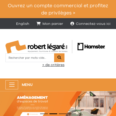
Ouvrez un compte commercial et profitez
de privilèges >
English
Mon panier
Connectez-vous ici
Rechercher
+ de critères
MENU