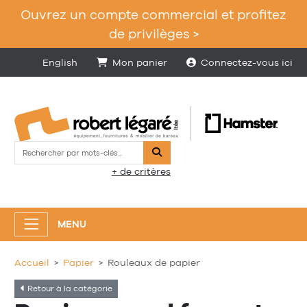
Ouvrez un compte commercial et profitez
de privilèges >
English
Mon panier
Connectez-vous ici
Rechercher
+ de critères
MENU
Accueil
Papier
Rouleaux de papier
Retour à la catégorie