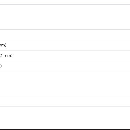
 mm)
,22 mm)
)