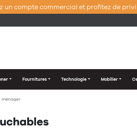
 un compte commercial et profitez de privi
oner
Fournitures
Technologie
Mobilier
Ce
en ménager
ouchables