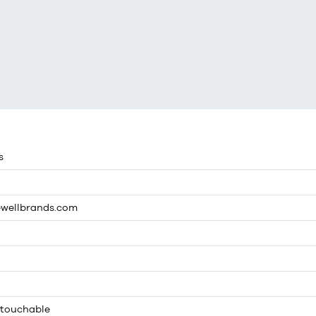
s
ewellbrands.com
ntouchable