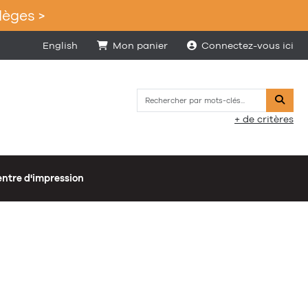
lèges >
English
Mon panier
Connectez-vous ici
Reche
+ de critères
ntre d'impression