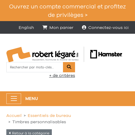
Ouvrez un compte commercial et profitez
de privilèges >
English
Mon panier
Connectez-vous ici
Rechercher
+ de critères
MENU
Accueil
Essentiels de bureau
Timbres personnalisables
Retour à la catégorie