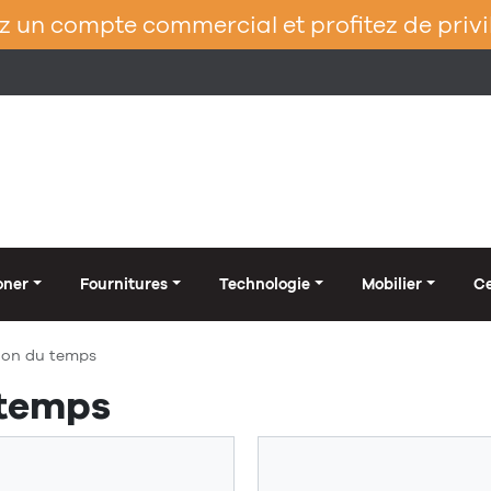
 un compte commercial et profitez de privi
oner
Fournitures
Technologie
Mobilier
Ce
ion du temps
 temps