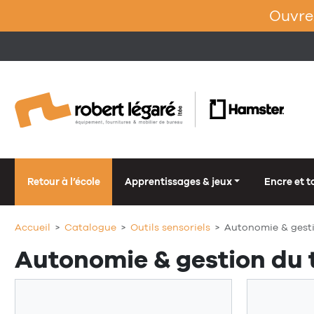
Ouvrez
Retour à l’école
Apprentissages & jeux
Encre et t
Accueil
Catalogue
Outils sensoriels
Autonomie & gest
Autonomie & gestion du