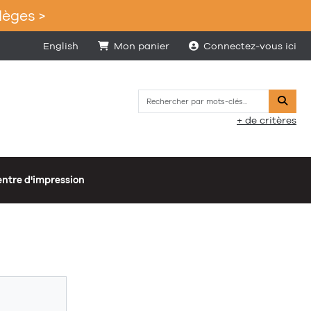
lèges >
English
Mon panier
Connectez-vous ici
Reche
+ de critères
ntre d'impression