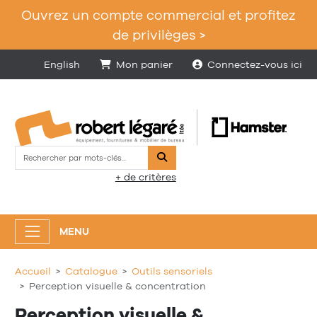
Ouvrez un compte commercial et profitez
de privilèges >
English
Mon panier
Connectez-vous ici
Rechercher
+ de critères
MENU
Accueil
Catalogue
Outils sensoriels
Perception visuelle & concentration
Perception visuelle &