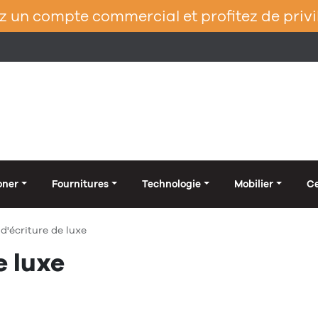
 un compte commercial et profitez de privi
oner
Fournitures
Technologie
Mobilier
Ce
d'écriture de luxe
e luxe