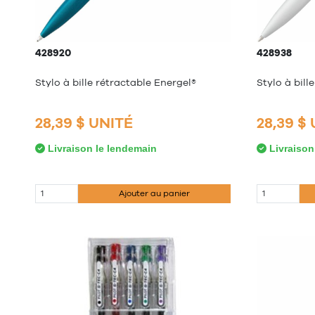
428920
428938
Stylo à bille rétractable Energel®
Stylo à bill
28,39 $ UNITÉ
28,39 $
Livraison le lendemain
Livraison
Ajouter au panier