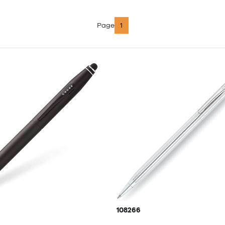
Page
1
108266