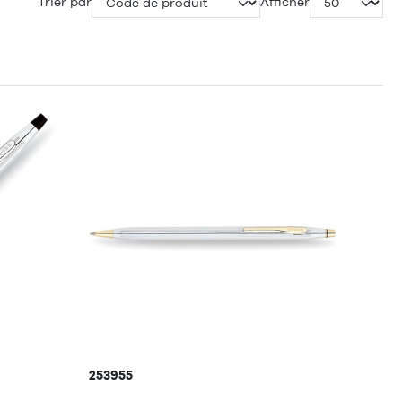
Trier par
Afficher
253955