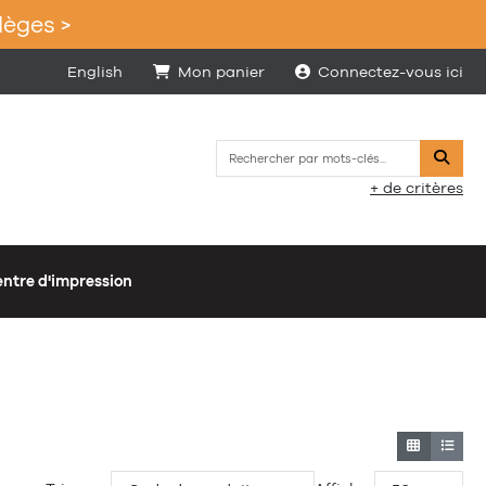
lèges >
English
Mon panier
Connectez-vous ici
Reche
+ de critères
ntre d'impression