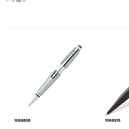
1 - 17 de 17
1068808
1068915