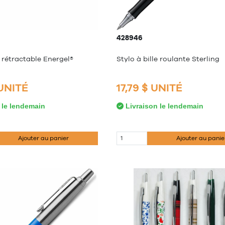
428946
e rétractable Energel®
Stylo à bille roulante Sterling
 UNITÉ
17,79 $ UNITÉ
 le lendemain
Livraison le lendemain
Ajouter au panier
Ajouter au panie