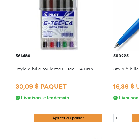
561480
599225
Stylo à bille roulante G-Tec-C4 Grip
Stylo à bill
30,09 $ PAQUET
16,89 $
Livraison le lendemain
Livraison
Ajouter au panier