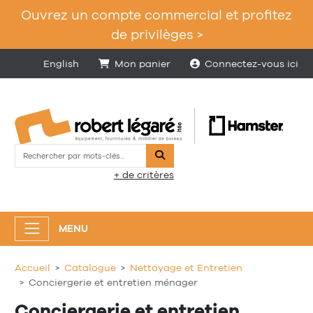
Ouvrez un compte commercial et profitez
de privilèges >
English
Mon panier
Connectez-vous ici
Rechercher
+ de critères
MENU
Accueil
Catalogue
Nettoyage et Entretien
Conciergerie et entretien ménager
Conciergerie et entretien