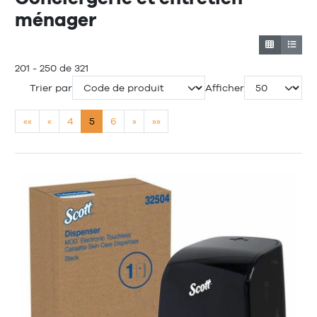
ménager
201 - 250 de 321
Trier par
Afficher
««
«
4
5
6
»
»»