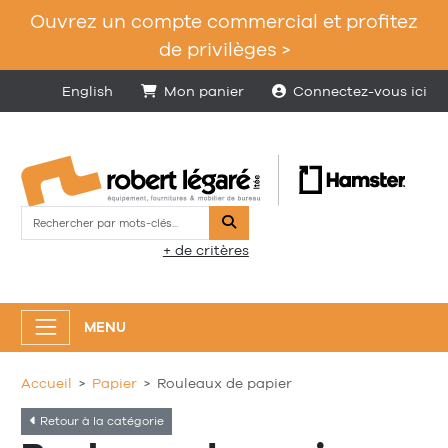
Ouvrez un compte commercial et profitez
de privilèges >
English
Mon panier
Connectez-vous ici
Rechercher
+ de critères
MENU
Accueil
Papier
Rouleaux de papier
Retour à la catégorie