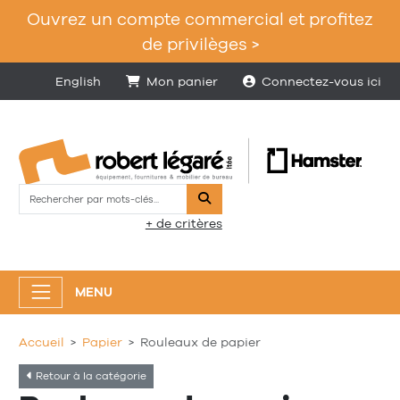
Ouvrez un compte commercial et profitez
de privilèges >
English
Mon panier
Connectez-vous ici
Rechercher
+ de critères
MENU
Accueil
Papier
Rouleaux de papier
Retour à la catégorie