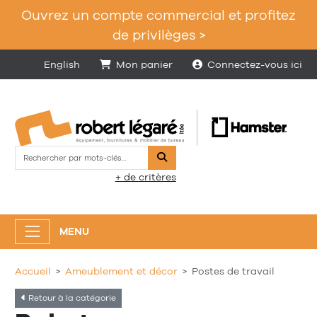
Ouvrez un compte commercial et profitez
de privilèges >
English
Mon panier
Connectez-vous ici
Rechercher
+ de critères
MENU
Accueil
Ameublement et décor
Postes de travail
Retour à la catégorie