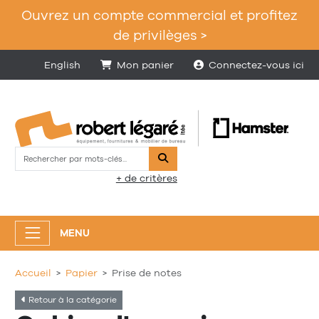
Ouvrez un compte commercial et profitez
de privilèges >
English
Mon panier
Connectez-vous ici
Rechercher
+ de critères
MENU
Accueil
Papier
Prise de notes
Retour à la catégorie