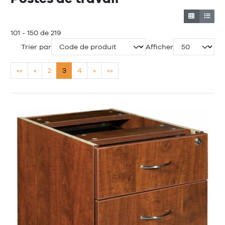
101 - 150 de 219
Trier par
Afficher
««
«
2
3
4
»
»»