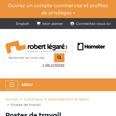
Ouvrez un compte commercial et profitez
de privilèges >
English
Mon panier
Connectez-vous ici
Rechercher
+ de critères
MENU
Accueil
Catalogue
Ameublement et décor
Postes de travail
Postes de travail