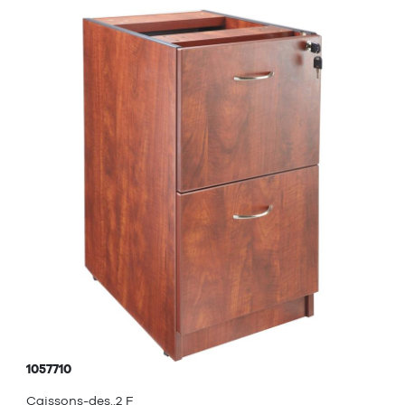
1057710
Caissons-des..2 F