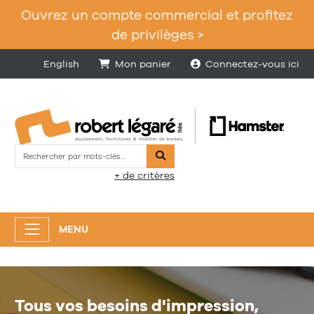
Ouvrez un compte commercial et profitez
de privilèges >
English
Mon panier
Connectez-vous ici
Rechercher
+ de critères
MENU
Tous vos besoins d'impression,